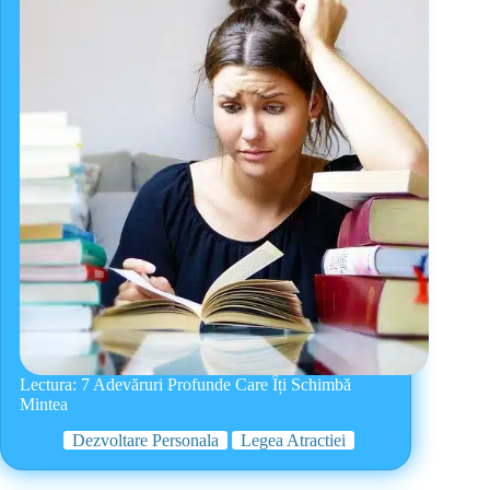
Lectura: 7 Adevăruri Profunde Care Îți Schimbă
Mintea
Dezvoltare Personala
Legea Atractiei