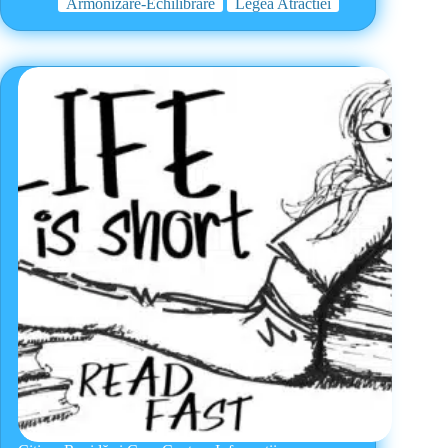
Armonizare-Echilibrare
Legea Atractiei