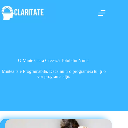
Sari
la
conținut
O Minte Clară Creează Totul din Nimic
Mintea ta e Programabilă. Dacă nu ți-o programezi tu, ți-o
vor programa alții.